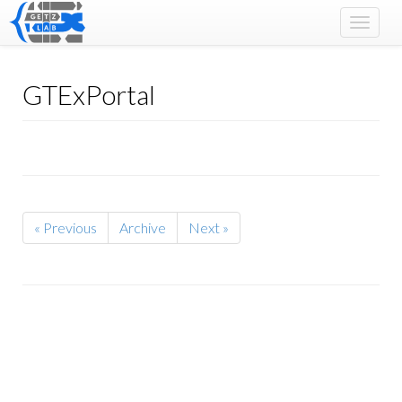
Toggle
navigat
GTExPortal
« Previous
Archive
Next »